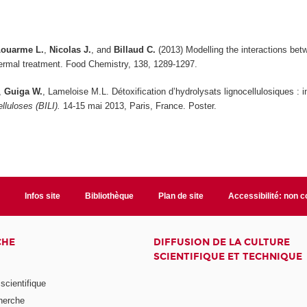
Louarme L.
,
Nicolas J.
, and
Billaud C.
(2013) Modelling the interactions bet
ermal treatment.
Food Chemistry
, 138, 1289-1297.
,
Guiga W.
, Lameloise M.L. Détoxification d’hydrolysats lignocellulosiques : in
elluloses (BILI).
14-15 mai 2013, Paris, France. Poster.
t
Infos site
Bibliothèque
Plan de site
Accessibilité: non 
CHE
DIFFUSION DE LA CULTURE
SCIENTIFIQUE ET TECHNIQUE
scientifique
herche