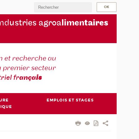
ind
ustries agroa
limen
taires
 et recherche au
u premier secteur
triel fr
ança
is
TURE
EMPLOIS ET STAGES
NIQUE