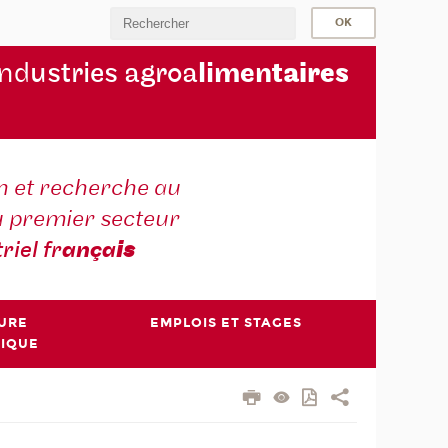
ind
ustries agroa
limen
taires
 et recherche au
u premier secteur
triel fr
ança
is
TURE
EMPLOIS ET STAGES
NIQUE