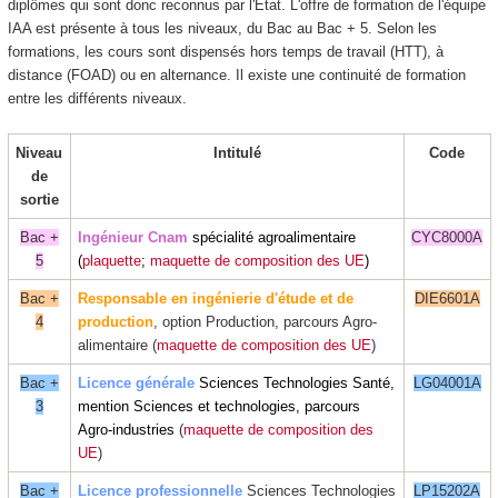
diplômes qui sont donc reconnus par l'Etat. L'offre de formation de l'équipe
IAA est présente à tous les niveaux, du Bac au Bac + 5. Selon les
formations, les cours sont dispensés hors temps de travail (HTT
), à
distance (FOAD
) ou en alternance
. Il existe une continuité de formation
entre les différents niveaux.
Niveau
Intitulé
Code
de
sortie
Bac +
Ingénieur Cnam
spécialité agroalimentaire
CYC8000A
5
(
plaquette
;
maquette de composition des UE
)
Bac +
Responsable en ingénierie d'étude et de
DIE6601A
4
production
, option Production, parcours Agro-
alimentaire (
maquette de composition des UE
)
Bac +
Licence générale
Sciences Technologies Santé,
LG04001A
3
mention Sciences et technologies, parcours
Agro-industries
(
maquette de composition des
UE
)
Bac +
Licence professionnelle
Sciences Technologies
LP15202A