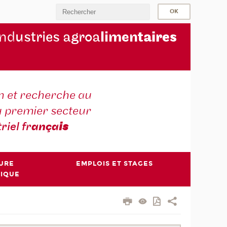
ind
ustries agroa
limen
taires
 et recherche au
u premier secteur
triel fr
ança
is
TURE
EMPLOIS ET STAGES
NIQUE