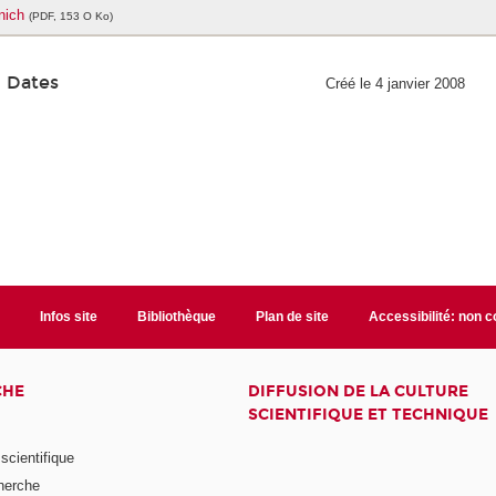
nich
(PDF, 153 O Ko)
Dates
Créé le 4 janvier 2008
t
Infos site
Bibliothèque
Plan de site
Accessibilité: non 
CHE
DIFFUSION DE LA CULTURE
SCIENTIFIQUE ET TECHNIQUE
scientifique
herche