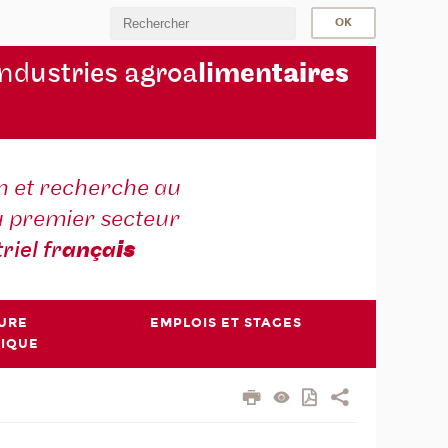
ind
ustries agroa
limen
taires
 et recherche au
u premier secteur
triel fr
ança
is
TURE
EMPLOIS ET STAGES
NIQUE