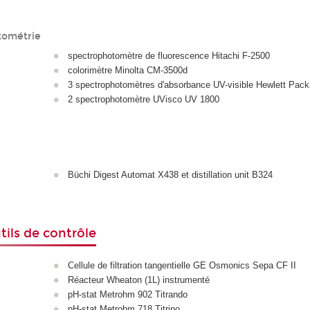
tométrie
spectrophotomètre de fluorescence Hitachi F-2500
colorimètre Minolta CM-3500d
3 spectrophotomètres d'absorbance UV-visible Hewlett Pack
2 spectrophotomètre UVisco UV 1800
Büchi Digest Automat X438 et distillation unit B324
tils de contrôle
Cellule de filtration tangentielle GE Osmonics Sepa CF II
Réacteur Wheaton (1L) instrumenté
pH-stat Metrohm 902 Titrando
pH-stat Metrohm 718 Titrino