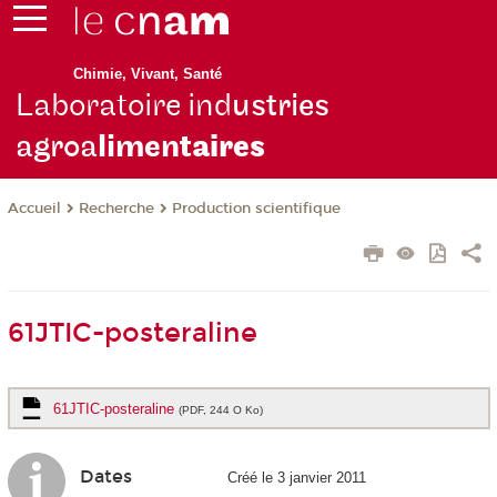
Chimie, Vivant, Santé
Laboratoire ind
ustries
agroa
limen
taires
Recherche
Production scientifique
Accueil
61JTIC-posteraline
61JTIC-posteraline
(PDF, 244 O Ko)
Dates
Créé le 3 janvier 2011