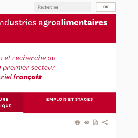
ind
ustries agroa
limen
taires
 et recherche au
u premier secteur
triel fr
ança
is
TURE
EMPLOIS ET STAGES
NIQUE