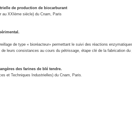
rielle de production de biocarburant
r au XXI
ème
siècle) du Cnam, Paris
périmental.
areillage de type « bioréacteur» permettant le suivi des réactions enzymati
t de leurs consistances au cours du pétrissage, étape clé de la fabrication du
angères des farines de blé tendre.
es et Techniques Industrielles) du Cnam, Paris.