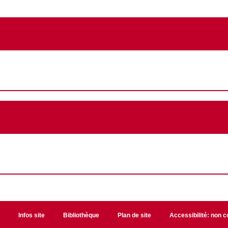
t
Infos site
Bibliothèque
Plan de site
Accessibilité: non 