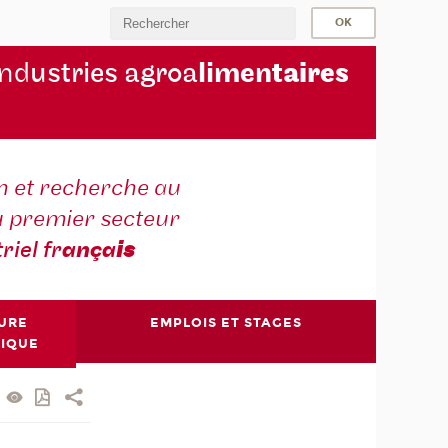
ind
ustries agroa
limen
taires
 et recherche au
u premier secteur
triel fr
ança
is
TURE
EMPLOIS ET STAGES
NIQUE